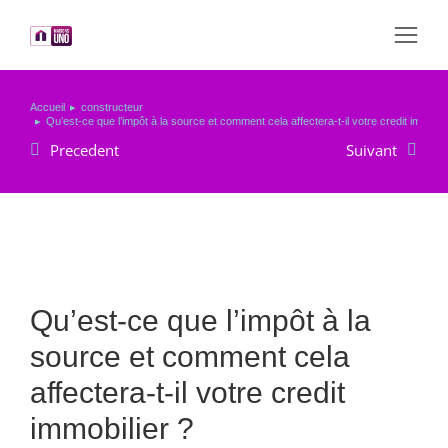
Accueil
constructeur
Vous êtes ici :
Qu’est-ce que l’impôt à la source et comment cela affectera-t-il votre credit immobil
Precedent
Suivant
Qu’est-ce que l’impôt à la
source et comment cela
affectera-t-il votre credit
immobilier ?